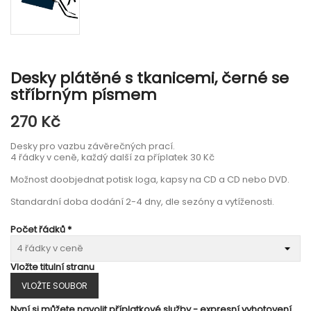
Desky plátěné s tkanicemi, černé se
stříbrným písmem
270 Kč
Desky pro vazbu závěrečných prací.
4 řádky v ceně, každý další za příplatek 30 Kč
Možnost doobjednat potisk loga, kapsy na CD a CD nebo DVD.
Standardní doba dodání 2-4 dny, dle sezóny a vytíženosti.
Počet řádků *
Vložte titulní stranu
VLOŽTE SOUBOR
Nyní si můžete navolit příplatkové služby - expresní vyhotovení,