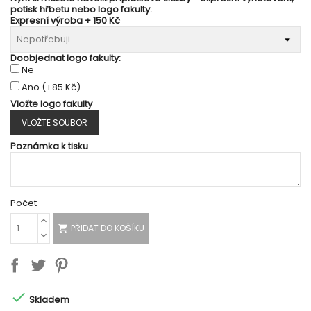
potisk hřbetu nebo logo fakulty.
Expresní výroba + 150 Kč
Doobjednat logo fakulty:
Ne
Ano
(+85 Kč)
Vložte logo fakulty
VLOŽTE SOUBOR
Poznámka k tisku
Počet
PŘIDAT DO KOŠÍKU


Skladem