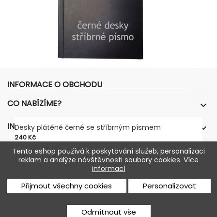
INFORMACE O OBCHODU
CO NABÍZÍME?

INFORMACE PRO VÁS
Desky plátěné černé se stříbrným písmem

Cena
240 Kč
VÁŠ ÚČET

Tento eshop používá k poskytování služeb, personalizaci
reklam a analýze návštěvnosti soubory cookies.
Více
informací
© 2026 - Software pro elektronický obchod od
Přijmout všechny cookies
Personalizovat
PrestaShop™
Facebook
Twitter
Rss
YouTube
Pinterest
Instagram
Odmítnout vše