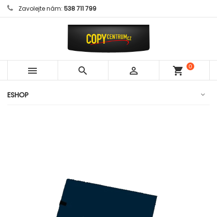
Zavolejte nám:
538 711 799
0



shopping_cart
položek
ESHOP