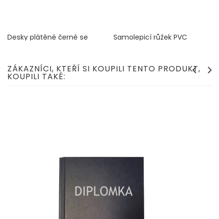
Desky plátěné černé se
Samolepicí růžek PVC
stříbrným písmem
Cena
15 Kč
Cena
240 Kč
ZÁKAZNÍCI, KTEŘÍ SI KOUPILI TENTO PRODUKT,
KOUPILI TAKÉ: