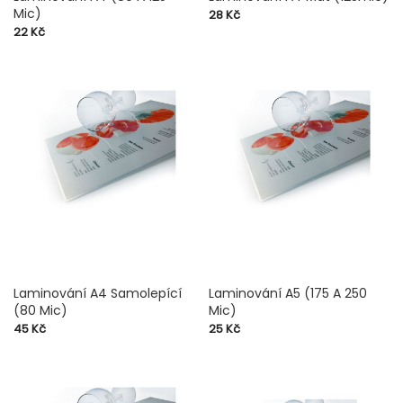
Mic)
Cena
28 Kč
Cena
22 Kč
Laminování A4 Samolepící
Laminování A5 (175 A 250
(80 Mic)
Mic)
Cena
Cena
45 Kč
25 Kč