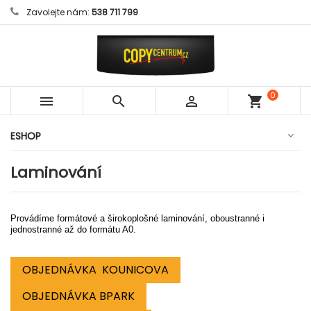
Zavolejte nám:
538 711 799
0



shopping_cart
položek
ESHOP
Laminování
Provádíme formátové a širokoplošné laminování, oboustranné i
.
jednostranné až do formátu A0.
.
OBJEDNÁVKA KOUNICOVA
OBJEDNÁVKA BPARK