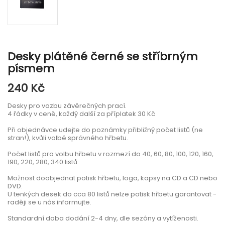
Desky plátěné černé se stříbrným
písmem
240 Kč
Desky pro vazbu závěrečných prací.
4 řádky v ceně, každý další za příplatek 30 Kč
Při objednávce udejte do poznámky přibližný počet listů (ne
stran!), kvůli volbě správného hřbetu.
Počet listů pro volbu hřbetu v rozmezí do 40, 60, 80, 100, 120, 160,
190, 220, 280, 340 listů.
Možnost doobjednat potisk hřbetu, loga, kapsy na CD a CD nebo
DVD.
U tenkých desek do cca 80 listů nelze potisk hřbetu garantovat -
raději se u nás informujte.
Standardní doba dodání 2-4 dny, dle sezóny a vytíženosti.