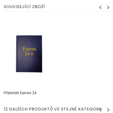
SOUVISEJÍCÍ ZBOŽÍ
Příplatek Expres 24
Cena
150 Kč
12 DALŠÍCH PRODUKTŮ VE STEJNÉ KATEGORII: