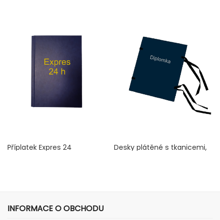
Příplatek Expres 24
Desky plátěné s tkanicemi,
černé se stříbrným písmem
Cena
150 Kč
Cena
270 Kč
INFORMACE O OBCHODU