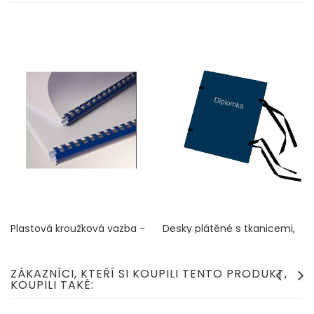
Plastová kroužková vazba -
Desky plátěné s tkanicemi,
výběr barev
modré se stříbrným
písmem
Cena
34 Kč
Cena
270 Kč
ZÁKAZNÍCI, KTEŘÍ SI KOUPILI TENTO PRODUKT,
KOUPILI TAKÉ: