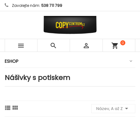
Zavolejte nám:
538 711 799
0



shopping_cart
položek
ESHOP
Nášivky s potiskem



Název, A až Z