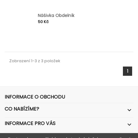
Nášivka Obdelník
Cena
50 Kč
Zobrazení 1-3 z 3 položek
1
INFORMACE O OBCHODU
CO NABÍZÍME?

INFORMACE PRO VÁS

VÁŠ ÚČET