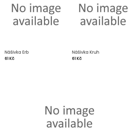
Nášivka Erb
Nášivka Kruh
Cena
Cena
61 Kč
61 Kč