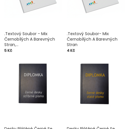
.Textový Soubor - Mix
.Textový Soubor- Mix
Černobílých A Barevných
Černobílých A Barevných
Stran,...
Stran
Cena
Cena
5 Kč
4 Kč
Desky Plátěné Černé Se
Desky Plátěné Černé Se