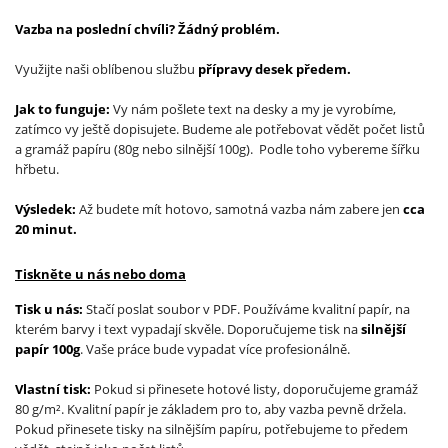
Vazba na poslední chvíli? Žádný problém.
Využijte naši oblíbenou službu
přípravy desek předem.
Jak to funguje:
Vy nám pošlete text na desky a my je vyrobíme,
zatímco vy ještě dopisujete. Budeme ale potřebovat vědět počet listů
a gramáž papíru (80g nebo silnější 100g). Podle toho vybereme šířku
hřbetu.
Výsledek:
Až budete mít hotovo, samotná vazba nám zabere jen
cca
20 minut.
Tiskněte u nás nebo doma
Tisk u nás:
Stačí poslat soubor v PDF. Používáme kvalitní papír, na
kterém barvy i text vypadají skvěle. Doporučujeme tisk na
silnější
papír 100g
. Vaše práce bude vypadat více profesionálně.
Vlastní tisk:
Pokud si přinesete hotové listy, doporučujeme gramáž
80 g/m². Kvalitní papír je základem pro to, aby vazba pevně držela.
Pokud přinesete tisky na silnějším papíru, potřebujeme to předem