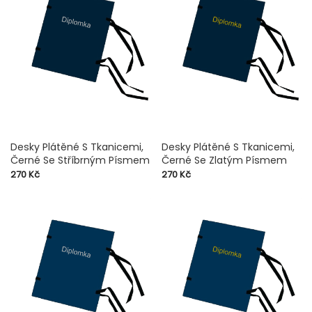
Desky Plátěné S Tkanicemi,
Desky Plátěné S Tkanicemi,
Černé Se Stříbrným Písmem
Černé Se Zlatým Písmem
Cena
Cena
270 Kč
270 Kč