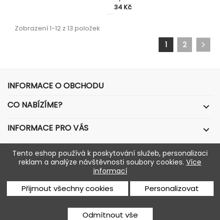
Cena
34 Kč
Zobrazení 1-12 z 13 položek
1
2
INFORMACE O OBCHODU
CO NABÍZÍME?

INFORMACE PRO VÁS

VÁŠ ÚČET

Tento eshop používá k poskytování služeb, personalizaci
reklam a analýze návštěvnosti soubory cookies.
Více
informací
© 2026 - Software pro elektronický obchod od
Přijmout všechny cookies
Personalizovat
PrestaShop™
Facebook
Twitter
Rss
YouTube
Pinterest
Instagram
Odmítnout vše