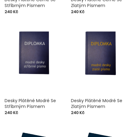
Stříbrným Písmem
Zlatým Písmem
Cena
Cena
240 Kč
240 Kč
Desky Plátěné Modré Se
Desky Plátěné Modré Se
Stříbrným Písmem
Zlatým Písmem
Cena
Cena
240 Kč
240 Kč