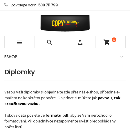
Zavolejte nám:
538 711 799
0



shopping_cart
položek
ESHOP
Diplomky
Vazbu Vaší diplomky si objednejte zde přes náš e-shop, případně e-
mailem na konkrétní pobočce. Objednat si můžete jak
pevnou, tak
kroužkovou vazbu.
Tisková data pošlete ve
formátu pdf
, aby se Vám nerozhodilo
formátování. Při objednávce nezapomeňte uvést předpokládaný
počet listů.