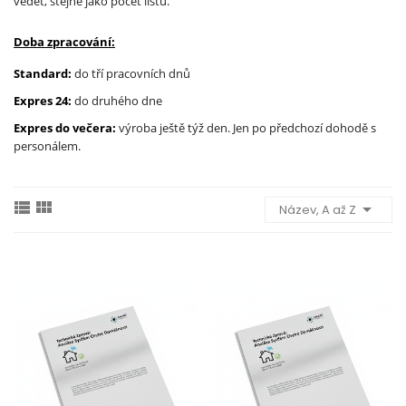
vědět, stejně jako počet listů.
Doba zpracování:
Standard:
do tří pracovních dnů
Expres 24:
do druhého dne
Expres do večera:
výroba ještě týž den. Jen po předchozí dohodě s
personálem.



Název, A až Z