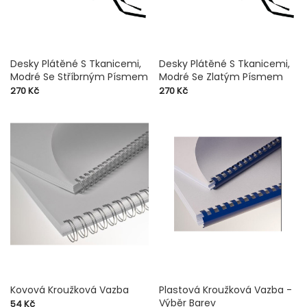
Desky Plátěné S Tkanicemi,
Desky Plátěné S Tkanicemi,
Modré Se Stříbrným Písmem
Modré Se Zlatým Písmem
Cena
Cena
270 Kč
270 Kč
Kovová Kroužková Vazba
Plastová Kroužková Vazba -
Výběr Barev
Cena
54 Kč