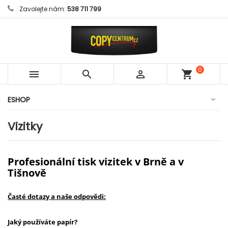
Zavolejte nám:
538 711 799
0



shopping_cart
položek
ESHOP
Vizitky
Profesionální tisk vizitek v Brně a v
Tišnově
Časté dotazy a naše odpovědi:
Jaký používáte papír?