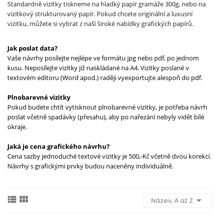
Standardně vizitky tiskneme na hladký papír gramáže 300g, nebo na
vizitkový strukturovaný papír. Pokud chcete originální a luxusní
vizitku, můžete si vybrat z naší široké nabídky grafických papírů.
Jak poslat data?
Vaše návrhy posílejte nejlépe ve formátu jpg nebo pdf, po jednom
kusu. Neposílejte vizitky již naskládané na A4. Vizitky poslané v
textovém editoru (Word apod.) raději vyexportujte alespoň do pdf.
Plnobarevné vizitky
Pokud budete chtít vytisknout plnobarevné vizitky, je potřeba návrh
poslat včetně spadávky (přesahu), aby po nařezání nebyly vidět bílé
okraje.
Jaká je cena grafického návrhu?
Cena sazby jednoduché textové vizitky je 500,-Kč včetně dvou korekcí.
Návrhy s grafickými prvky budou naceněny individuálně.



Název, A až Z