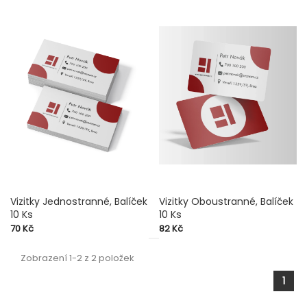
Vizitky Jednostranné, Balíček
Vizitky Oboustranné, Balíček
10 Ks
10 Ks
Cena
Cena
70 Kč
82 Kč
Zobrazení 1-2 z 2 položek
1