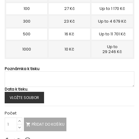
100
27 Kč
Up to 1 170 Kč
300
23 Kč
Up to 4 679 Kč
500
16 Kč
Up to 11 701 Kč
Up to
1000
10 Kč
29 246 Kč
Poznámka k tisku
Data k tisku.
VLOŽTE SOUBOR
Počet
PŘIDAT DO KOŠÍKU
