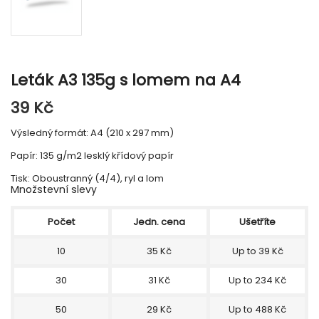
Leták A3 135g s lomem na A4
39 Kč
Výsledný formát: A4 (210 x 297 mm)
Papír: 135 g/m2 lesklý křídový papír
Tisk: Oboustranný (4/4), ryl a lom
Množstevní slevy
Počet
Jedn. cena
Ušetříte
10
35 Kč
Up to 39 Kč
30
31 Kč
Up to 234 Kč
50
29 Kč
Up to 488 Kč