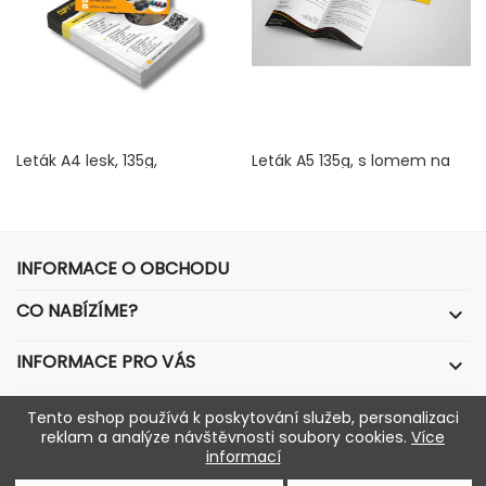
Leták A4 lesk, 135g,
Leták A5 135g, s lomem na
jednostranný
A6
Cena
Cena
18 Kč
34 Kč
INFORMACE O OBCHODU
CO NABÍZÍME?

INFORMACE PRO VÁS

VÁŠ ÚČET

Tento eshop používá k poskytování služeb, personalizaci
reklam a analýze návštěvnosti soubory cookies.
Více
informací
© 2026 - Software pro elektronický obchod od