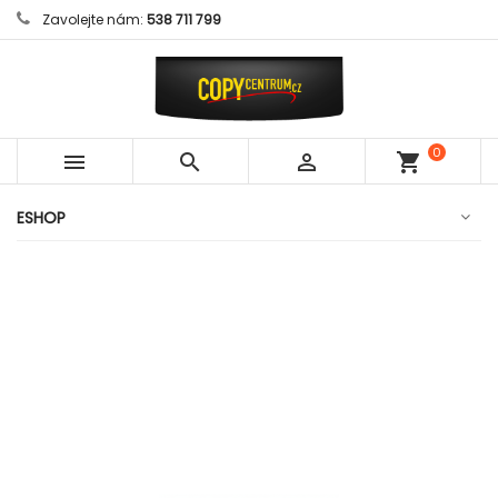
Zavolejte nám:
538 711 799
0



shopping_cart
položek
ESHOP