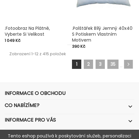
.Fotoobraz Na Plátně,
.Polštářek Bílý Jemný 40x40
Vyberte Si Velikost
S Potiskem Vlastním
Motivem
Cena
1 049 Kč
Cena
390 Kč
Zobrazení 1-12 z 415 položek
1
2
3
35
…
INFORMACE O OBCHODU
CO NABÍZÍME?

INFORMACE PRO VÁS

VÁŠ ÚČET

Tento eshop používá k poskytování služeb, personalizaci